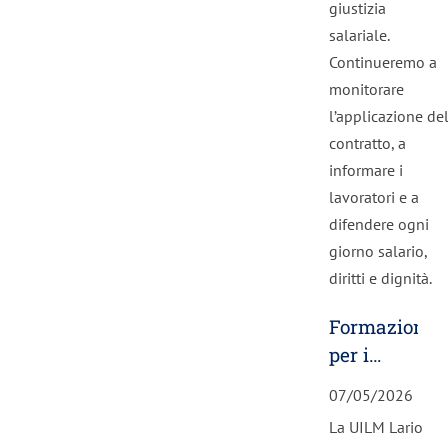
giustizia
salariale.
Continueremo a
monitorare
l’applicazione de
contratto, a
informare i
lavoratori e a
difendere ogni
giorno salario,
diritti e dignità.
Formazione
per i
nuovi
07/05/2026
RSU:
La UILM Lario
comunicare