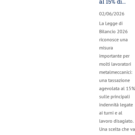
al 15% di
lavoro
02/06/2026
notturno,
La Legge di
festivi e
Bilancio 2026
turni. A
riconosce una
chi spetta
misura
importante per
molti lavoratori
metalmeccanici:
una tassazione
agevolata al 15%
sulle principali
indennità legate
ai turni e al
lavoro disagiato.
Una scelta che va