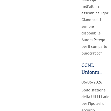
nell’ultima
assemblea, Igor
Gianoncelli
sempre
disponibile,
Aurora Perego
per il comparto
burocratico”
CCNL
Unionmeccan
Confapi:
06/06/2026
rafforzati
Soddisfazione
salari e
della UILM Lario
welfare
per l’ipotesi di
accordo