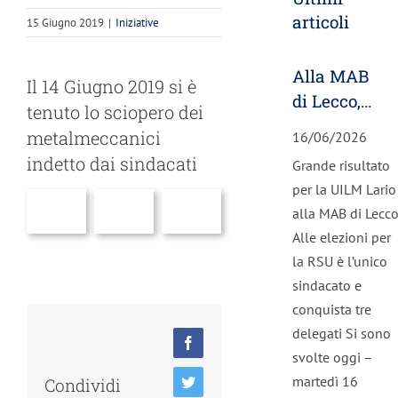
articoli
15 Giugno 2019
|
Iniziative
Alla MAB
Il 14 Giugno 2019 si è
di Lecco,
tenuto lo sciopero dei
la UILM
metalmeccanici
16/06/2026
unica
indetto dai sindacati
Grande risultato
forza
per la UILM Lario
sindacale.
alla MAB di Lecc
Eletti tre
Alle elezioni per
RSU
la RSU è l’unico
sindacato e
conquista tre
delegati Si sono
Facebook
svolte oggi –
martedì 16
Condividi
Twitter