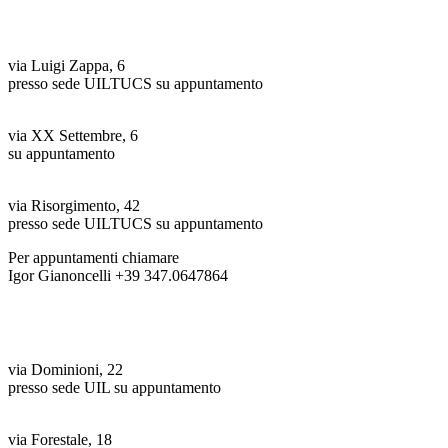
Uffici zonali COMO
Erba (CO)
via Luigi Zappa, 6
presso sede UILTUCS su appuntamento
Mariano Comense (CO)
via XX Settembre, 6
su appuntamento
Luisago (CO)
via Risorgimento, 42
presso sede UILTUCS su appuntamento
Per appuntamenti chiamare
Igor Gianoncelli +39 347.0647864
Uffici zonali SONDRIO
Morbegno (SO)
via Dominioni, 22
presso sede UIL su appuntamento
Morbegno (SO)
via Forestale, 18