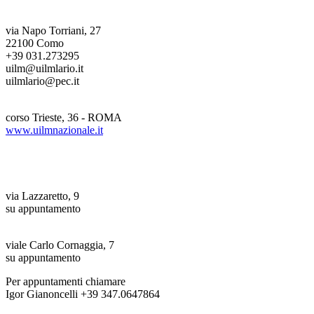
Ufficio provinciale
via Napo Torriani, 27
22100 Como
+39 031.273295
uilm@uilmlario.it
uilmlario@pec.it
UILM Nazionale
corso Trieste, 36 - ROMA
www.uilmnazionale.it
Uffici zonali LECCO
Oggiono (LC)
via Lazzaretto, 9
su appuntamento
Merate (LC)
viale Carlo Cornaggia, 7
su appuntamento
Per appuntamenti chiamare
Igor Gianoncelli +39 347.0647864