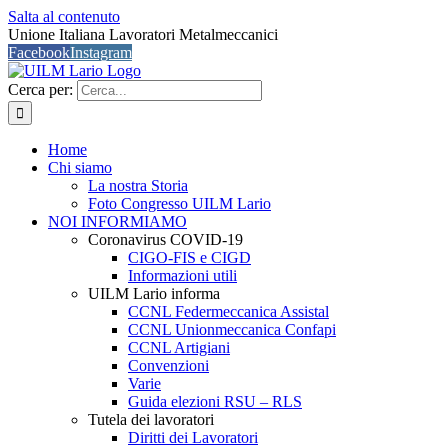
Salta al contenuto
Unione Italiana Lavoratori Metalmeccanici
Facebook
Instagram
Cerca per:
Home
Chi siamo
La nostra Storia
Foto Congresso UILM Lario
NOI INFORMIAMO
Coronavirus COVID-19
CIGO-FIS e CIGD
Informazioni utili
UILM Lario informa
CCNL Federmeccanica Assistal
CCNL Unionmeccanica Confapi
CCNL Artigiani
Convenzioni
Varie
Guida elezioni RSU – RLS
Tutela dei lavoratori
Diritti dei Lavoratori