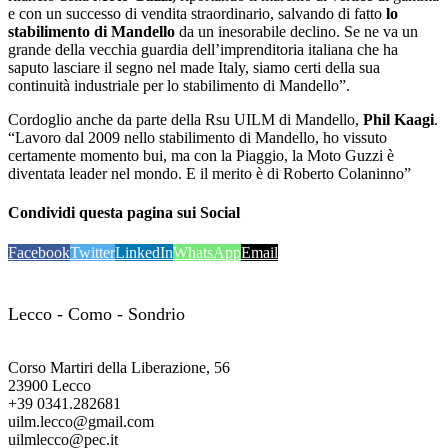
e con un successo di vendita straordinario, salvando di fatto
lo
stabilimento di Mandello
da un inesorabile declino. Se ne va un
grande della vecchia guardia dell’imprenditoria italiana che ha
saputo lasciare il segno nel made Italy, siamo certi della sua
continuità industriale per lo stabilimento di Mandello”.
Cordoglio anche da parte della Rsu UILM di Mandello,
Phil Kaagi
.
“Lavoro dal 2009 nello stabilimento di Mandello, ho vissuto
certamente momento bui, ma con la Piaggio, la Moto Guzzi è
diventata leader nel mondo. E il merito è di Roberto Colaninno”
Condividi questa pagina sui Social
Facebook
Twitter
LinkedIn
WhatsApp
Email
UILM Lario
Lecco - Como - Sondrio
Segreteria territoriale
Corso Martiri della Liberazione, 56
23900 Lecco
+39 0341.282681
uilm.lecco@gmail.com
uilmlecco@pec.it