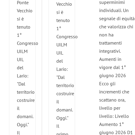
superminimi
Ponte
Vecchio
individuali. Un
Vecchio
si è
segnale di equità
si è
tenuto
che valorizza chi
tenuto
1°
non ha
1°
Congresso
trattamenti
Congresso
UILM
integrativi.
UILM
UIL
Aumenti in
UIL
del
vigore dal 1°
del
Lario:
giugno 2026
Lario:
"Dal
Ecco gli
"Dal
territorio
incrementi che
territorio
costruire
scattano ora,
costruire
il
livello per
il
domani.
livello: Livello
domani.
Oggi."
Aumento 1°
Oggi."
Il
giugno 2026 D1
Il
primo