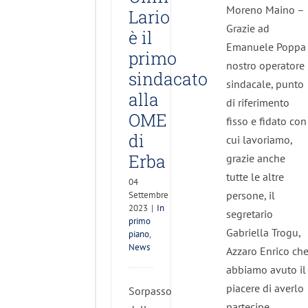
Erba
Moreno Maino –
Lario
In primo
Grazie ad
è il
piano
Emanuele Poppa
News
primo
nostro operatore
sindacato
sindacale, punto
alla
di riferimento
OME
fisso e fidato con
di
cui lavoriamo,
Erba
grazie anche
tutte le altre
04
persone, il
Settembre
2023
|
In
segretario
primo
Gabriella Trogu,
piano
,
News
Azzaro Enrico ch
abbiamo avuto il
piacere di averlo
Sorpasso
partecipe