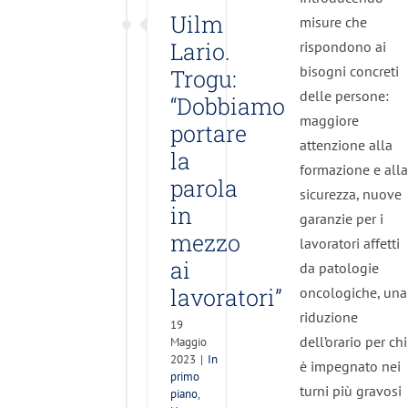
mezzo
Uilm
misure che
ai
Lario.
rispondono ai
lavoratori”
bisogni concreti
Trogu:
delle persone:
In primo
“Dobbiamo
piano
maggiore
portare
News
attenzione alla
la
formazione e alla
parola
sicurezza, nuove
in
garanzie per i
mezzo
lavoratori affetti
ai
da patologie
lavoratori”
oncologiche, una
riduzione
19
dell’orario per chi
Maggio
2023
|
In
è impegnato nei
primo
turni più gravosi
piano
,