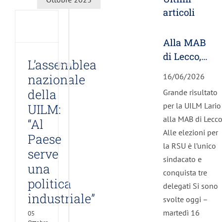
M:
articoli
l
se
Alla MAB
ve
di Lecco,
a
L’assemblea
tica
la UILM
16/06/2026
nazionale
striale”
unica
della
Grande risultato
forza
mo
per la UILM Lario
UILM:
o
sindacale.
s
alla MAB di Lecc
“Al
Eletti tre
Alle elezioni per
Paese
RSU
la RSU è l’unico
serve
sindacato e
una
conquista tre
politica
delegati Si sono
industriale”
svolte oggi –
martedì 16
05