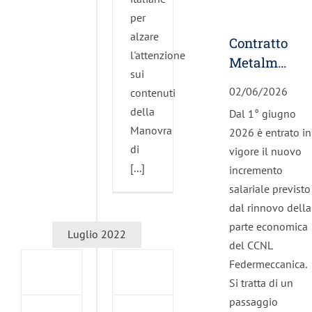
per
alzare
Contratto
l'attenzione
Metalmeccani
sui
scatta
02/06/2026
contenuti
l’aumento
della
Dal 1° giugno
di giugno
Manovra
2026 è entrato in
2026
Relazione
di
°
vigore il nuovo
del
[...]
gresso
incremento
Segretario
LM
salariale previsto
Responsabile
l
dal rinnovo della
Enrico
o,
parte economica
Luglio 2022
Azzaro
del CCNL
sul
zione
Federmeccanica.
Congresso
l
Si tratta di un
UILM
etario
passaggio