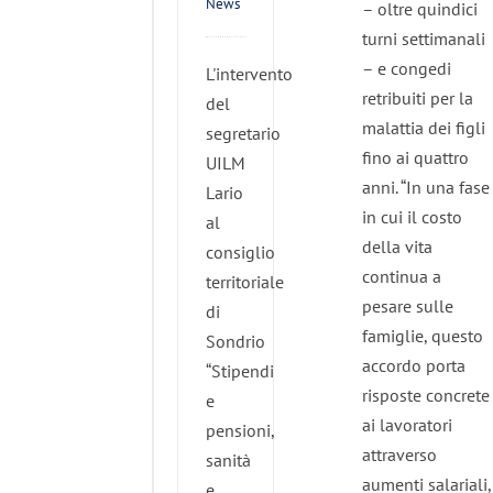
News
– oltre quindici
turni settimanali
– e congedi
L'intervento
retribuiti per la
del
malattia dei figli
segretario
fino ai quattro
UILM
anni. “In una fase
Lario
in cui il costo
al
della vita
consiglio
continua a
territoriale
pesare sulle
di
famiglie, questo
Sondrio
accordo porta
“Stipendi
risposte concrete
e
ai lavoratori
pensioni,
attraverso
sanità
aumenti salariali,
e