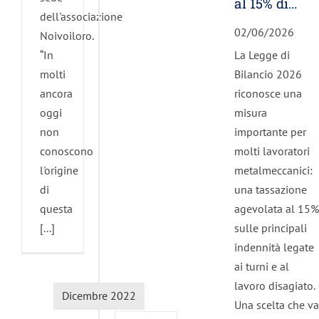
al 15% di
dell'associazione
lavoro
02/06/2026
Noivoiloro.
notturno,
“In
La Legge di
festivi e
molti
Bilancio 2026
turni. A
ancora
riconosce una
chi spetta
oggi
misura
non
importante per
conoscono
molti lavoratori
l'origine
metalmeccanici:
di
una tassazione
questa
Manovra
agevolata al 15%
[...]
di
sulle principali
bilancio:
indennità legate
il 16
ai turni e al
dicembre
lavoro disagiato.
Dicembre 2022
lo
Una scelta che va