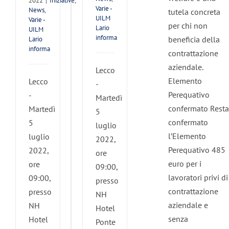
2022
|
Iniziative
,
Varie -
News
,
tutela concreta
UILM
Varie -
per chi non
Lario
UILM
informa
beneficia della
Lario
informa
contrattazione
aziendale.
Lecco
Elemento
Lecco
-
Perequativo
-
Martedì
confermato Resta
Martedì
5
confermato
5
luglio
l’Elemento
luglio
2022,
Perequativo 485
2022,
ore
euro per i
ore
09:00,
lavoratori privi di
09:00,
presso
contrattazione
presso
NH
aziendale e
NH
Hotel
senza
Hotel
Ponte