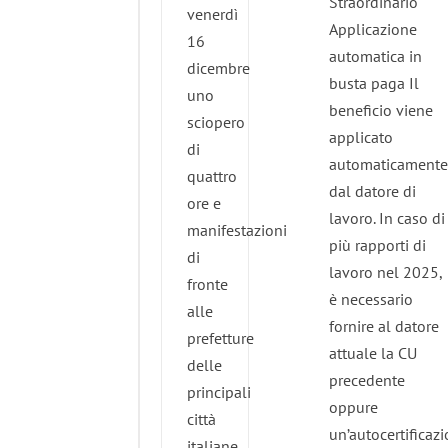
Straordinario
venerdì
Applicazione
16
automatica in
dicembre
busta paga Il
uno
beneficio viene
sciopero
applicato
di
automaticamente
quattro
dal datore di
ore e
lavoro. In caso di
manifestazioni
più rapporti di
di
lavoro nel 2025,
fronte
è necessario
alle
fornire al datore
prefetture
attuale la CU
delle
precedente
principali
oppure
città
un’autocertificazi
italiane