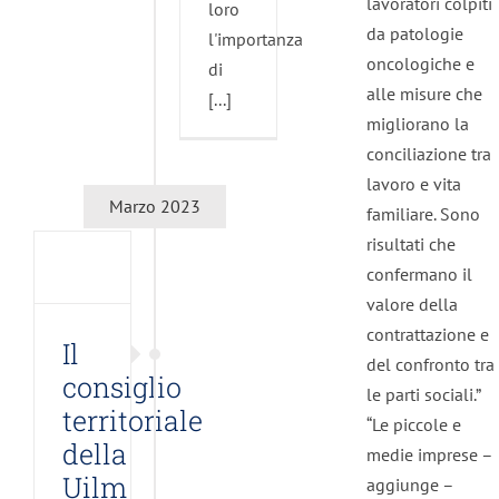
lavoratori colpiti
loro
da patologie
l'importanza
oncologiche e
di
alle misure che
[...]
migliorano la
conciliazione tra
iglio
lavoro e vita
itoriale
Marzo 2023
familiare. Sono
la
risultati che
m
confermano il
io
valore della
cato
contrattazione e
8
Il
del confronto tra
zo
consiglio
le parti sociali.”
mo
territoriale
“Le piccole e
o
della
medie imprese –
s
Uilm
aggiunge –