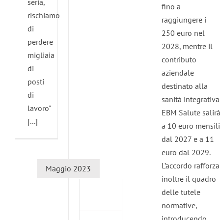
seria,
fino a
rischiamo
raggiungere i
di
250 euro nel
perdere
2028, mentre il
migliaia
contributo
di
aziendale
posti
destinato alla
di
sanità integrativa
lavoro"
EBM Salute salir
[...]
Uilm
a 10 euro mensili
Lario.
dal 2027 e a 11
Trogu:
euro dal 2029.
“Dobbiamo
L’accordo rafforza
Maggio 2023
portare
inoltre il quadro
la
delle tutele
parola
normative,
in
introducendo