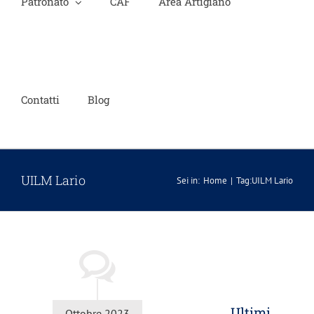
Patronato
CAF
Area Artigiano
Contatti
Blog
UILM Lario
Sei in:
Home
Tag:
UILM Lario
semblea
onale
la
Ultimi
Ottobre 2023