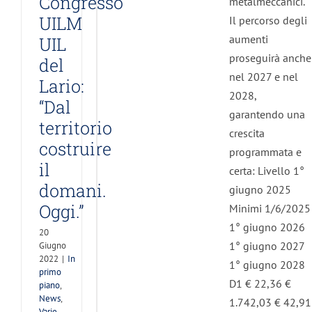
Congresso
metalmeccanici.
mo
UILM
Il percorso degli
o
aumenti
UIL
s
 -
proseguirà anche
del
M
nel 2027 e nel
Lario:
o
2028,
ma
“Dal
garantendo una
territorio
crescita
costruire
programmata e
il
certa: Livello 1°
domani.
giugno 2025
Oggi.”
Minimi 1/6/2025
1° giugno 2026
20
1° giugno 2027
Giugno
2022
|
In
1° giugno 2028
primo
D1 € 22,36 €
piano
,
News
,
1.742,03 € 42,91
Varie -