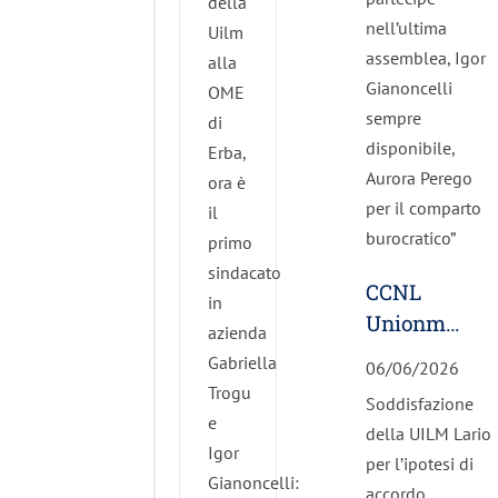
della
nell’ultima
Uilm
assemblea, Igor
alla
Gianoncelli
OME
sempre
di
disponibile,
Erba,
Aurora Perego
ora è
per il comparto
il
burocratico”
primo
sindacato
CCNL
in
Unionmeccan
azienda
Confapi:
Gabriella
06/06/2026
rafforzati
Trogu
Soddisfazione
salari e
e
della UILM Lario
welfare
Igor
per l’ipotesi di
Gianoncelli:
accordo