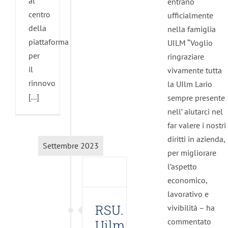
al
entrano
centro
ufficialmente
della
nella famiglia
piattaforma
UILM “Voglio
per
ringraziare
il
vivamente tutta
rinnovo
la UIlm Lario
[...]
sempre presente
RSU.
nell’ aiutarci nel
Uilm
far valere i nostri
Lario
diritti in azienda,
Settembre 2023
è il
per migliorare
primo
l’aspetto
sindacato
economico,
alla
lavorativo e
OME
RSU.
vivibilità – ha
di
commentato
Uilm