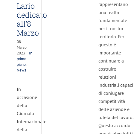
Lario
rappresentano
una realtà
dedicato
fondamentale
all’8
per il nostro
Marzo
territorio. Per
08
questo è
Marzo
importante
2023
|
In
primo
continuare a
piano
,
costruire
News
relazioni
industriali capaci
In
di coniugare
occasione
competitività
della
delle aziende e
Giornata
tutela del lavoro.
Internazionale
Questo accordo
della
non risolve tutti i