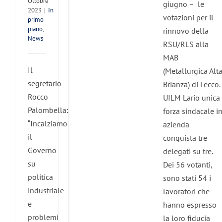
Ottobre
giugno – le
2023
|
In
votazioni per il
primo
piano
,
rinnovo della
News
RSU/RLS alla
MAB
Il
(Metallurgica Alt
segretario
Brianza) di Lecco.
Rocco
UILM Lario unica
Palombella:
forza sindacale i
“Incalziamo
azienda
il
conquista tre
Governo
delegati su tre.
su
Dei 56 votanti,
politica
sono stati 54 i
industriale
lavoratori che
e
hanno espresso
problemi
la loro fiducia