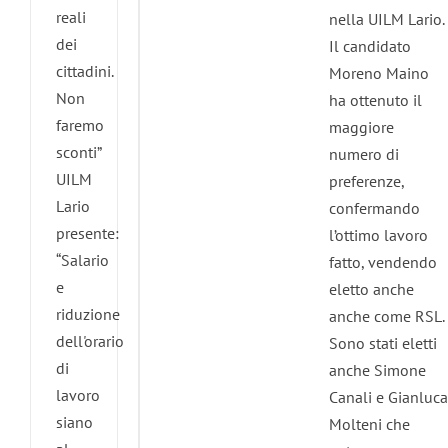
reali
nella UILM Lario.
dei
Il candidato
cittadini.
Moreno Maino
Non
ha ottenuto il
faremo
maggiore
sconti”
numero di
UILM
preferenze,
Lario
confermando
presente:
l’ottimo lavoro
“Salario
fatto, vendendo
e
eletto anche
riduzione
anche come RSL.
dell'orario
Sono stati eletti
di
anche Simone
lavoro
Canali e Gianluca
siano
Molteni che