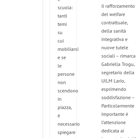
il rafforzamento
scuola:
del welfare
tanti
contrattuale,
temi
della sanità
su
integrativa e
cui
nuove tutele
mobiliarsi
sociali – rimarca
e se
Gabriella Trogu,
le
segretario della
persone
UILM Lario,
non
esprimendo
scendono
soddisfazione –
in
Particolarmente
piazza,
importante è
è
l’attenzione
necessario
dedicata ai
spiegare