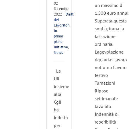
02
un massimo di
Dicembre
1.500 euro annui.
2022
|
Diritti
dei
Superata questa
Lavoratori
,
soglia, torna la
In
tassazione
primo
piano
,
ordinaria.
Iniziative
,
L’agevolazione
News
riguarda: Lavoro
notturno Lavoro
La
festivo
Uil
Turnazioni
insieme
Riposo
alla
settimanale
Cgil
lavorato
ha
Indennità di
indetto
reperibilità
per