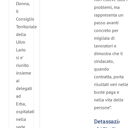
Donna,
problemi, ma
il
rappresenta un
Consiglio
passo avanti
Territoriale
concreto per
della
migliaia di
Uilm
lavoratori e
Lario
dimostra che il
si e'
sindacato,
riunito
quando
insieme
contratta, porta
ai
risultati veri nell
delegati
buste paga e
ad
nella vita delle
Erba,
persone”.
ospitatati
nella
Detassazione
sede