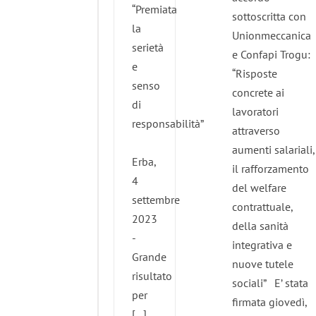
“Premiata
sottoscritta con
la
Unionmeccanica
serietà
e Confapi Trogu:
e
“Risposte
senso
concrete ai
di
lavoratori
responsabilità”
attraverso
aumenti salariali,
Erba,
il rafforzamento
4
del welfare
settembre
contrattuale,
2023
della sanità
-
integrativa e
Grande
nuove tutele
risultato
sociali” E’ stata
per
firmata giovedì,
[...]