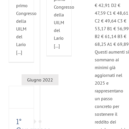
€ 42,91 D2 €
primo
Congresso
47,59 C1 € 48,61
Congresso
della
C2 € 49,64 C3 €
della
UILM
53,17 B1 € 56,99
UILM
del
B2 € 61,14 B3 €
del
Lario
68,25 A1 € 69,89
Lario
[...]
gresso
Questi aumenti si
[...]
LM
sommano ai
L
minimi già
l
aggiornati nel
o:
Giugno 2022
2025 e
l
rappresentano
itorio
un passo
ruire
concreto per
sostenere il
ani.
1°
reddito dei
.”