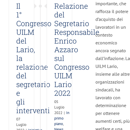
Lario
i
importante, che
Il
Relazione
2022
rventi
rafforza il potere
1°
del
In primo
d’acquisto dei
ive
Congresso
Segretario
piano
s
lavoratori in un
News
UILM
Responsabile
 -
contesto
Varie -
M
del
Enrico
UILM
economico
o
Lario
Lario,
Azzaro
ma
ancora segnato
informa
la
sul
dall’inflazione. La
relazione
Congresso
UILM Lario,
del
UILM
insieme alle altre
organizzazioni
segretario
Lario
sindacali, ha
e
2022
lavorato con
gli
05
determinazione
Luglio
interventi
per ottenere
2022
|
In
primo
07
aumenti certi, più
piano
,
Luglio
welfare e una
News
,