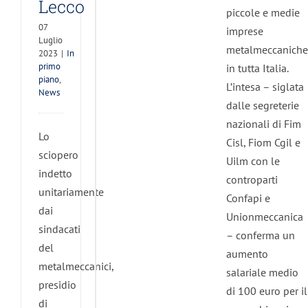
Lecco
piccole e medie
07
imprese
Luglio
metalmeccaniche
2023
|
In
primo
in tutta Italia.
piano
,
L’intesa – siglata
News
dalle segreterie
nazionali di Fim
Lo
Cisl, Fiom Cgil e
sciopero
Uilm con le
indetto
controparti
unitariamente
Confapi e
dai
Unionmeccanica
sindacati
– conferma un
del
aumento
metalmeccanici,
salariale medio
presidio
di 100 euro per il
di