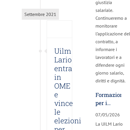
giustizia
OME
salariale.
e
Settembre 2021
Continueremo a
vince
monitorare
le
l’applicazione de
elezioni
contratto, a
per la
Uilm
informare i
RSL
lavoratori e a
Lario
In primo
difendere ogni
entra
piano
giorno salario,
News
in
Varie -
diritti e dignità.
OME
UILM
e
Lario
Formazione
informa
vince
per i
le
nuovi
07/05/2026
RSU:
elezioni
La UILM Lario
comunicare
per