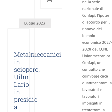
nella sede
almeccanici
nazionale di
Confapi, l’ipotesi
pero,
di accordo per il
Luglio 2023
m
rinnovo del
io
biennio
economico 2027
idio
2028 del CCNL
Metalmeccanici
Unionmeccanica-
in
co
Confapi, un
sciopero,
mo
contratto che
o
Uilm
coinvolge circa
s
Lario
quattrocentomila
lavoratrici e
in
lavoratori
presidio
impiegati in
a
trentottomila