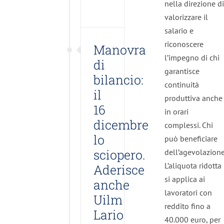
sciopero.
nella direzione di
Aderisce
valorizzare il
anche
salario e
Uilm
riconoscere
Manovra
Lario
l’impegno di chi
di
garantisce
Diritti dei
bilancio:
Lavoratori
continuità
il
In primo
produttiva anche
piano
16
in orari
Iniziative
dicembre
complessi. Chi
News
lo
può beneficiare
sciopero.
dell’agevolazion
L’aliquota ridotta
Aderisce
si applica ai
anche
lavoratori con
Uilm
reddito fino a
Lario
40.000 euro, per