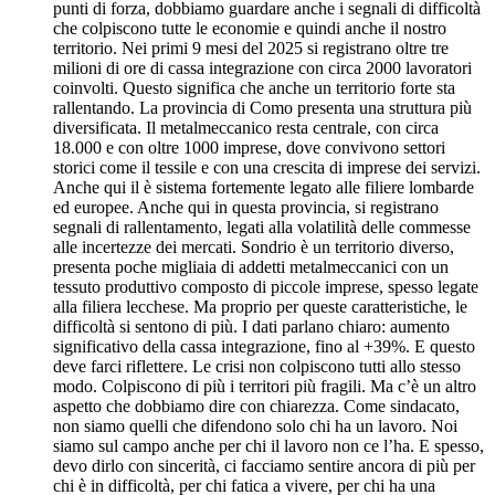
punti di forza, dobbiamo guardare anche i segnali di difficoltà
che colpiscono tutte le economie e quindi anche il nostro
territorio. Nei primi 9 mesi del 2025 si registrano oltre tre
milioni di ore di cassa integrazione con circa 2000 lavoratori
coinvolti. Questo significa che anche un territorio forte sta
rallentando. La provincia di Como presenta una struttura più
diversificata. Il metalmeccanico resta centrale, con circa
18.000 e con oltre 1000 imprese, dove convivono settori
storici come il tessile e con una crescita di imprese dei servizi.
Anche qui il è sistema fortemente legato alle filiere lombarde
ed europee. Anche qui in questa provincia, si registrano
segnali di rallentamento, legati alla volatilità delle commesse
alle incertezze dei mercati. Sondrio è un territorio diverso,
presenta poche migliaia di addetti metalmeccanici con un
tessuto produttivo composto di piccole imprese, spesso legate
alla filiera lecchese. Ma proprio per queste caratteristiche, le
difficoltà si sentono di più. I dati parlano chiaro: aumento
significativo della cassa integrazione, fino al +39%. E questo
deve farci riflettere. Le crisi non colpiscono tutti allo stesso
modo. Colpiscono di più i territori più fragili. Ma c’è un altro
aspetto che dobbiamo dire con chiarezza. Come sindacato,
non siamo quelli che difendono solo chi ha un lavoro. Noi
siamo sul campo anche per chi il lavoro non ce l’ha. E spesso,
devo dirlo con sincerità, ci facciamo sentire ancora di più per
chi è in difficoltà, per chi fatica a vivere, per chi ha una