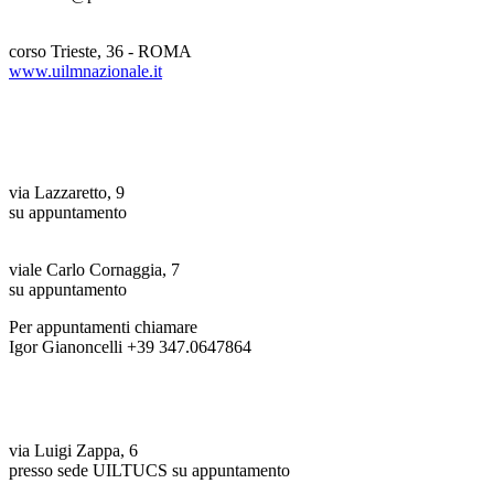
UILM Nazionale
corso Trieste, 36 - ROMA
www.uilmnazionale.it
Uffici zonali LECCO
Oggiono (LC)
via Lazzaretto, 9
su appuntamento
Merate (LC)
viale Carlo Cornaggia, 7
su appuntamento
Per appuntamenti chiamare
Igor Gianoncelli +39 347.0647864
Uffici zonali COMO
Erba (CO)
via Luigi Zappa, 6
presso sede UILTUCS su appuntamento