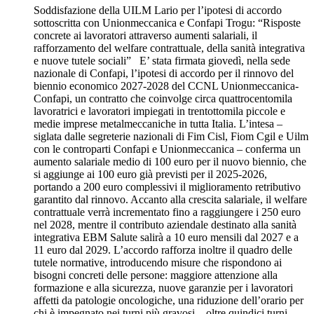
Soddisfazione della UILM Lario per l’ipotesi di accordo
sottoscritta con Unionmeccanica e Confapi Trogu: “Risposte
concrete ai lavoratori attraverso aumenti salariali, il
rafforzamento del welfare contrattuale, della sanità integrativa
e nuove tutele sociali” E’ stata firmata giovedì, nella sede
nazionale di Confapi, l’ipotesi di accordo per il rinnovo del
biennio economico 2027-2028 del CCNL Unionmeccanica-
Confapi, un contratto che coinvolge circa quattrocentomila
lavoratrici e lavoratori impiegati in trentottomila piccole e
medie imprese metalmeccaniche in tutta Italia. L’intesa –
siglata dalle segreterie nazionali di Fim Cisl, Fiom Cgil e Uilm
con le controparti Confapi e Unionmeccanica – conferma un
aumento salariale medio di 100 euro per il nuovo biennio, che
si aggiunge ai 100 euro già previsti per il 2025-2026,
portando a 200 euro complessivi il miglioramento retributivo
garantito dal rinnovo. Accanto alla crescita salariale, il welfare
contrattuale verrà incrementato fino a raggiungere i 250 euro
nel 2028, mentre il contributo aziendale destinato alla sanità
integrativa EBM Salute salirà a 10 euro mensili dal 2027 e a
11 euro dal 2029. L’accordo rafforza inoltre il quadro delle
tutele normative, introducendo misure che rispondono ai
bisogni concreti delle persone: maggiore attenzione alla
formazione e alla sicurezza, nuove garanzie per i lavoratori
affetti da patologie oncologiche, una riduzione dell’orario per
chi è impegnato nei turni più gravosi – oltre quindici turni