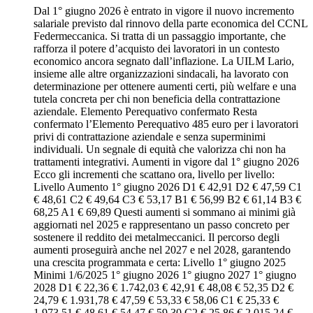
Dal 1° giugno 2026 è entrato in vigore il nuovo incremento
salariale previsto dal rinnovo della parte economica del CCNL
Federmeccanica. Si tratta di un passaggio importante, che
rafforza il potere d’acquisto dei lavoratori in un contesto
economico ancora segnato dall’inflazione. La UILM Lario,
insieme alle altre organizzazioni sindacali, ha lavorato con
determinazione per ottenere aumenti certi, più welfare e una
tutela concreta per chi non beneficia della contrattazione
aziendale. Elemento Perequativo confermato Resta
confermato l’Elemento Perequativo 485 euro per i lavoratori
privi di contrattazione aziendale e senza superminimi
individuali. Un segnale di equità che valorizza chi non ha
trattamenti integrativi. Aumenti in vigore dal 1° giugno 2026
Ecco gli incrementi che scattano ora, livello per livello:
Livello Aumento 1° giugno 2026 D1 € 42,91 D2 € 47,59 C1
€ 48,61 C2 € 49,64 C3 € 53,17 B1 € 56,99 B2 € 61,14 B3 €
68,25 A1 € 69,89 Questi aumenti si sommano ai minimi già
aggiornati nel 2025 e rappresentano un passo concreto per
sostenere il reddito dei metalmeccanici. Il percorso degli
aumenti proseguirà anche nel 2027 e nel 2028, garantendo
una crescita programmata e certa: Livello 1° giugno 2025
Minimi 1/6/2025 1° giugno 2026 1° giugno 2027 1° giugno
2028 D1 € 22,36 € 1.742,03 € 42,91 € 48,08 € 52,35 D2 €
24,79 € 1.931,78 € 47,59 € 53,33 € 58,06 C1 € 25,33 €
1.973,51 € 48,61 € 54,47 € 59,30 C2 € 25,86 € 2.015,24 €