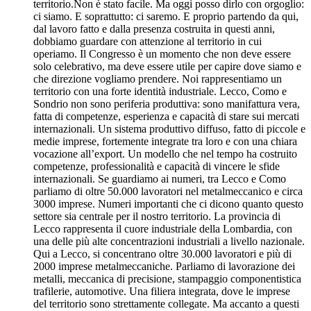
territorio.Non è stato facile. Ma oggi posso dirlo con orgoglio:
ci siamo. E soprattutto: ci saremo. E proprio partendo da qui,
dal lavoro fatto e dalla presenza costruita in questi anni,
dobbiamo guardare con attenzione al territorio in cui
operiamo. Il Congresso è un momento che non deve essere
solo celebrativo, ma deve essere utile per capire dove siamo e
che direzione vogliamo prendere. Noi rappresentiamo un
territorio con una forte identità industriale. Lecco, Como e
Sondrio non sono periferia produttiva: sono manifattura vera,
fatta di competenze, esperienza e capacità di stare sui mercati
internazionali. Un sistema produttivo diffuso, fatto di piccole e
medie imprese, fortemente integrate tra loro e con una chiara
vocazione all’export. Un modello che nel tempo ha costruito
competenze, professionalità e capacità di vincere le sfide
internazionali. Se guardiamo ai numeri, tra Lecco e Como
parliamo di oltre 50.000 lavoratori nel metalmeccanico e circa
3000 imprese. Numeri importanti che ci dicono quanto questo
settore sia centrale per il nostro territorio. La provincia di
Lecco rappresenta il cuore industriale della Lombardia, con
una delle più alte concentrazioni industriali a livello nazionale.
Qui a Lecco, si concentrano oltre 30.000 lavoratori e più di
2000 imprese metalmeccaniche. Parliamo di lavorazione dei
metalli, meccanica di precisione, stampaggio componentistica
trafilerie, automotive. Una filiera integrata, dove le imprese
del territorio sono strettamente collegate. Ma accanto a questi