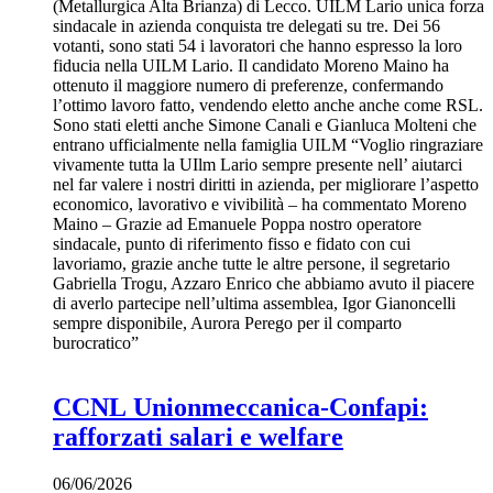
(Metallurgica Alta Brianza) di Lecco. UILM Lario unica forza
sindacale in azienda conquista tre delegati su tre. Dei 56
votanti, sono stati 54 i lavoratori che hanno espresso la loro
fiducia nella UILM Lario. Il candidato Moreno Maino ha
ottenuto il maggiore numero di preferenze, confermando
l’ottimo lavoro fatto, vendendo eletto anche anche come RSL.
Sono stati eletti anche Simone Canali e Gianluca Molteni che
entrano ufficialmente nella famiglia UILM “Voglio ringraziare
vivamente tutta la UIlm Lario sempre presente nell’ aiutarci
nel far valere i nostri diritti in azienda, per migliorare l’aspetto
economico, lavorativo e vivibilità – ha commentato Moreno
Maino – Grazie ad Emanuele Poppa nostro operatore
sindacale, punto di riferimento fisso e fidato con cui
lavoriamo, grazie anche tutte le altre persone, il segretario
Gabriella Trogu, Azzaro Enrico che abbiamo avuto il piacere
di averlo partecipe nell’ultima assemblea, Igor Gianoncelli
sempre disponibile, Aurora Perego per il comparto
burocratico”
CCNL Unionmeccanica-Confapi:
rafforzati salari e welfare
06/06/2026