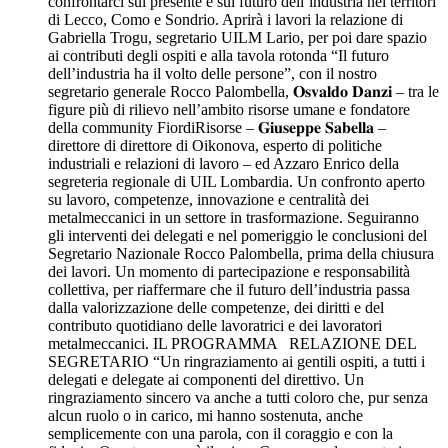
confrontarci sul presente e sul futuro dell’industria nei territori
di Lecco, Como e Sondrio. Aprirà i lavori la relazione di
Gabriella Trogu, segretario UILM Lario, per poi dare spazio
ai contributi degli ospiti e alla tavola rotonda “Il futuro
dell’industria ha il volto delle persone”, con il nostro
segretario generale Rocco Palombella, 𝐎𝐬𝐯𝐚𝐥𝐝𝐨 𝐃𝐚𝐧𝐳𝐢 – tra le
figure più di rilievo nell’ambito risorse umane e fondatore
della community FiordiRisorse – 𝐆𝐢𝐮𝐬𝐞𝐩𝐩𝐞 𝐒𝐚𝐛𝐞𝐥𝐥𝐚 –
direttore di direttore di Oikonova, esperto di politiche
industriali e relazioni di lavoro – ed Azzaro Enrico della
segreteria regionale di UIL Lombardia. Un confronto aperto
su lavoro, competenze, innovazione e centralità dei
metalmeccanici in un settore in trasformazione. Seguiranno
gli interventi dei delegati e nel pomeriggio le conclusioni del
Segretario Nazionale Rocco Palombella, prima della chiusura
dei lavori. Un momento di partecipazione e responsabilità
collettiva, per riaffermare che il futuro dell’industria passa
dalla valorizzazione delle competenze, dei diritti e del
contributo quotidiano delle lavoratrici e dei lavoratori
metalmeccanici. IL PROGRAMMA RELAZIONE DEL
SEGRETARIO “Un ringraziamento ai gentili ospiti, a tutti i
delegati e delegate ai componenti del direttivo. Un
ringraziamento sincero va anche a tutti coloro che, pur senza
alcun ruolo o in carico, mi hanno sostenuta, anche
semplicemente con una parola, con il coraggio e con la