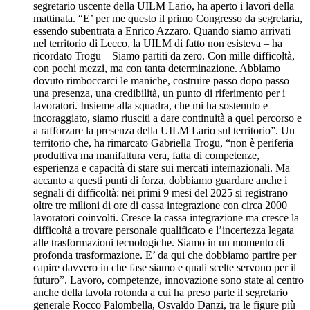
segretario uscente della UILM Lario, ha aperto i lavori della
mattinata. “E’ per me questo il primo Congresso da segretaria,
essendo subentrata a Enrico Azzaro. Quando siamo arrivati
nel territorio di Lecco, la UILM di fatto non esisteva – ha
ricordato Trogu – Siamo partiti da zero. Con mille difficoltà,
con pochi mezzi, ma con tanta determinazione. Abbiamo
dovuto rimboccarci le maniche, costruire passo dopo passo
una presenza, una credibilità, un punto di riferimento per i
lavoratori. Insieme alla squadra, che mi ha sostenuto e
incoraggiato, siamo riusciti a dare continuità a quel percorso e
a rafforzare la presenza della UILM Lario sul territorio”. Un
territorio che, ha rimarcato Gabriella Trogu, “non è periferia
produttiva ma manifattura vera, fatta di competenze,
esperienza e capacità di stare sui mercati internazionali. Ma
accanto a questi punti di forza, dobbiamo guardare anche i
segnali di difficoltà: nei primi 9 mesi del 2025 si registrano
oltre tre milioni di ore di cassa integrazione con circa 2000
lavoratori coinvolti. Cresce la cassa integrazione ma cresce la
difficoltà a trovare personale qualificato e l’incertezza legata
alle trasformazioni tecnologiche. Siamo in un momento di
profonda trasformazione. E’ da qui che dobbiamo partire per
capire davvero in che fase siamo e quali scelte servono per il
futuro”. Lavoro, competenze, innovazione sono state al centro
anche della tavola rotonda a cui ha preso parte il segretario
generale Rocco Palombella, Osvaldo Danzi, tra le figure più