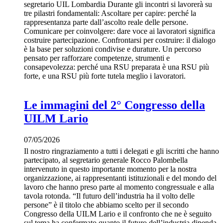
segretario UIL Lombardia Durante gli incontri si lavorerà su
tre pilastri fondamentali: Ascoltare per capire: perché la
rappresentanza parte dall’ascolto reale delle persone.
Comunicare per coinvolgere: dare voce ai lavoratori significa
costruire partecipazione. Confrontarsi per costruire: il dialogo
è la base per soluzioni condivise e durature. Un percorso
pensato per rafforzare competenze, strumenti e
consapevolezza: perché una RSU preparata è una RSU più
forte, e una RSU più forte tutela meglio i lavoratori.
Le immagini del 2° Congresso della
UILM Lario
07/05/2026
Il nostro ringraziamento a tutti i delegati e gli iscritti che hanno
partecipato, al segretario generale Rocco Palombella
intervenuto in questo importante momento per la nostra
organizzazione, ai rappresentanti istituzionali e del mondo del
lavoro che hanno preso parte al momento congressuale e alla
tavola rotonda. “Il futuro dell’industria ha il volto delle
persone” è il titolo che abbiamo scelto per il secondo
Congresso della UILM Lario e il confronto che ne è seguito
sul tema ha confermato quanto il futuro dell’industria dipenda