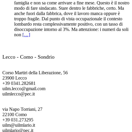
famiglia e non sa come arrivare a fine mese. Questo è il nostro
modo di fare sindacato. Stare dentro le fabbriche, certo. Ma
anche fuori dalla fabbrica, dove il lavoro manca oppure è
troppo fragile. Dal punto di vista occupazionale il contesto
lombardo resta complessivamente positivo, con un tasso di
disoccupazione intorno al 3%. Ma attenzione: i numeri da soli
non
[…]
UILM Lario
Lecco - Como - Sondrio
Segreteria territoriale
Corso Martiri della Liberazione, 56
23900 Lecco
+39 0341.282681
uilm.lecco@gmail.com
uilmlecco@pec.it
Ufficio provinciale
via Napo Torriani, 27
22100 Como
+39 031.273295
uilm@uilmlario.it
uilmlario@pec.it