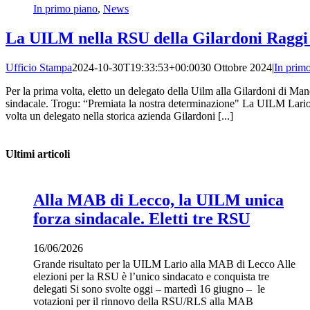
In primo piano
,
News
La UILM nella RSU della Gilardoni Raggi
Ufficio Stampa
2024-10-30T19:33:53+00:00
30 Ottobre 2024
|
In prim
Per la prima volta, eletto un delegato della Uilm alla Gilardoni di Ma
sindacale. Trogu: “Premiata la nostra determinazione" La UILM Lario
volta un delegato nella storica azienda Gilardoni [...]
Ultimi articoli
Alla MAB di Lecco, la UILM unica
forza sindacale. Eletti tre RSU
16/06/2026
Grande risultato per la UILM Lario alla MAB di Lecco Alle
elezioni per la RSU è l’unico sindacato e conquista tre
delegati Si sono svolte oggi – martedì 16 giugno – le
votazioni per il rinnovo della RSU/RLS alla MAB