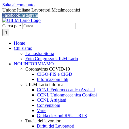
Salta al contenuto
Unione Italiana Lavoratori Metalmeccanici
Facebook
Instagram
Cerca per:
Home
Chi siamo
La nostra Storia
Foto Congresso UILM Lario
NOI INFORMIAMO
Coronavirus COVID-19
CIGO-FIS e CIGD
Informazioni utili
UILM Lario informa
CCNL Federmeccanica Assistal
CCNL Unionmeccanica Confapi
CCNL Artigiani
Convenzioni
Varie
Guida elezioni RSU – RLS
Tutela dei lavoratori
Diritti dei Lavoratori