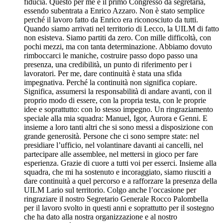
fiducia. Questo per me è il primo Congresso da segretaria,
essendo subentrata a Enrico Azzaro. Non è stato semplice
perché il lavoro fatto da Enrico era riconosciuto da tutti.
Quando siamo arrivati nel territorio di Lecco, la UILM di fatto
non esisteva. Siamo partiti da zero. Con mille difficoltà, con
pochi mezzi, ma con tanta determinazione. Abbiamo dovuto
rimboccarci le maniche, costruire passo dopo passo una
presenza, una credibilità, un punto di riferimento per i
lavoratori. Per me, dare continuità è stata una sfida
impegnativa. Perché la continuità non significa copiare.
Significa, assumersi la responsabilità di andare avanti, con il
proprio modo di essere, con la propria testa, con le proprie
idee e soprattutto: con lo stesso impegno. Un ringraziamento
speciale alla mia squadra: Manuel, Igor, Aurora e Genni. E
insieme a loro tanti altri che si sono messi a disposizione con
grande generosità. Persone che ci sono sempre state: nel
presidiare l’ufficio, nel volantinare davanti ai cancelli, nel
partecipare alle assemblee, nel mettersi in gioco per fare
esperienza. Grazie di cuore a tutti voi per esserci. Insieme alla
squadra, che mi ha sostenuto e incoraggiato, siamo riusciti a
dare continuità a quel percorso e a rafforzare la presenza della
UILM Lario sul territorio. Colgo anche l’occasione per
ringraziare il nostro Segretario Generale Rocco Palombella
per il lavoro svolto in questi anni e soprattutto per il sostegno
che ha dato alla nostra organizzazione e al nostro