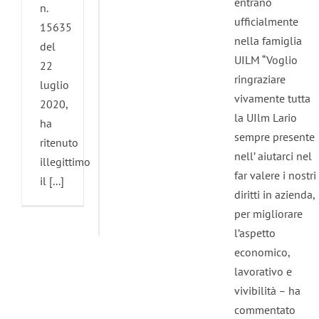
entrano
n.
ufficialmente
15635
nella famiglia
del
UILM “Voglio
22
ringraziare
luglio
vivamente tutta
2020,
la UIlm Lario
ha
sempre presente
ritenuto
nell’ aiutarci nel
illegittimo
far valere i nostri
il [...]
diritti in azienda,
per migliorare
l’aspetto
economico,
lavorativo e
vivibilità – ha
commentato