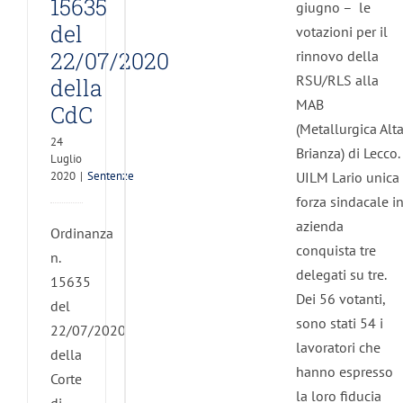
15635
giugno – le
del
votazioni per il
22/07/2020
rinnovo della
RSU/RLS alla
della
MAB
CdC
(Metallurgica Alt
24
Brianza) di Lecco.
Luglio
UILM Lario unica
2020
|
Sentenze
forza sindacale i
azienda
Ordinanza
conquista tre
n.
delegati su tre.
15635
Dei 56 votanti,
del
sono stati 54 i
22/07/2020
lavoratori che
della
hanno espresso
Corte
la loro fiducia