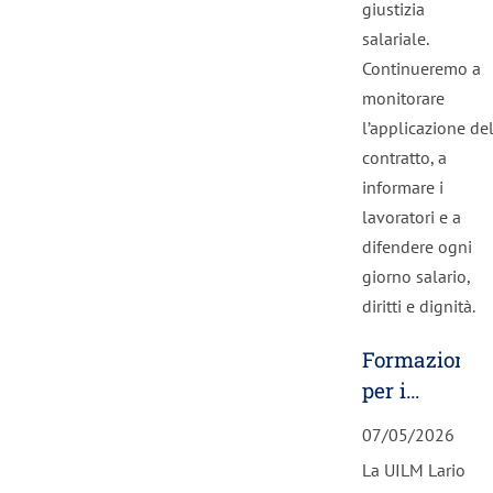
giustizia
salariale.
Continueremo a
monitorare
l’applicazione de
contratto, a
informare i
lavoratori e a
difendere ogni
giorno salario,
diritti e dignità.
Formazione
per i
nuovi
07/05/2026
RSU:
La UILM Lario
comunicare