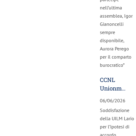
nell’ultima
assemblea, Igor
Gianoncelli
sempre
disponibile,
Aurora Perego
per il comparto
burocratico”
CCNL
Unionmeccan
Confapi:
06/06/2026
rafforzati
Soddisfazione
salari e
della UILM Lario
welfare
per l’ipotesi di
accordo