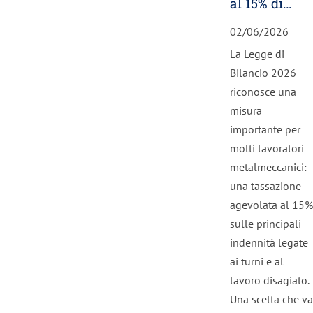
al 15% di
lavoro
02/06/2026
notturno,
La Legge di
festivi e
Bilancio 2026
turni. A
riconosce una
chi spetta
misura
importante per
molti lavoratori
metalmeccanici:
una tassazione
agevolata al 15%
sulle principali
indennità legate
ai turni e al
lavoro disagiato.
Una scelta che va