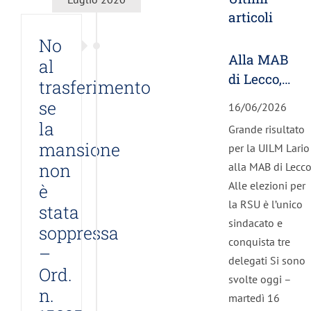
articoli
No
Alla MAB
al
di Lecco,
trasferimento
la UILM
se
16/06/2026
unica
la
Grande risultato
forza
mansione
per la UILM Lario
sindacale.
non
alla MAB di Lecc
Eletti tre
Alle elezioni per
è
RSU
la RSU è l’unico
stata
sindacato e
soppressa
conquista tre
–
delegati Si sono
Ord.
svolte oggi –
n.
martedì 16